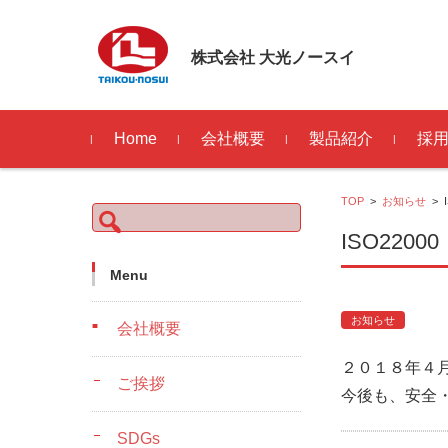
株式会社 大光ノースイ
コンテンツに移動
Home
会社概要
製品紹介
採
ご挨拶
SDGs
アクセスマップ
沿革
FSSC22000認証取
先輩
よく
リク
TOP
>
お知らせ
>
検
わせ
索:
ISO22
Menu
お知らせ
会社概要
２０１８年４
ご挨拶
今後も、安全
SDGs