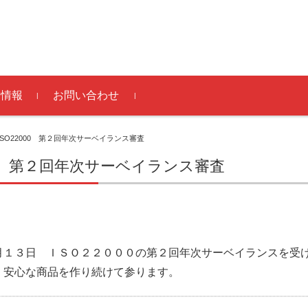
用情報
お問い合わせ
得
社員メッセージ
あるご質問
ルートのお問い合
ISO22000 第２回年次サーベイランス審査
000 第２回年次サーベイランス審査
月１３日 ＩＳＯ２２０００の第２回年次サーベイランスを受
・安心な商品を作り続けて参ります。